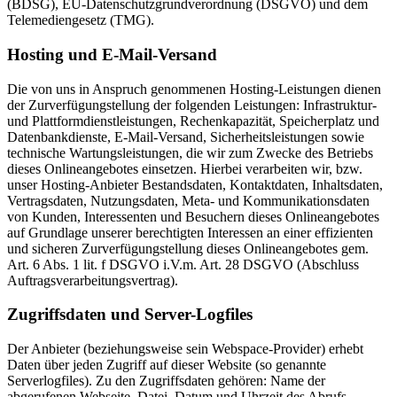
(BDSG), EU-Datenschutzgrundverordnung (DSGVO) und dem
Telemediengesetz (TMG).
Hosting und E-Mail-Versand
Die von uns in Anspruch genommenen Hosting-Leistungen dienen
der Zurverfügungstellung der folgenden Leistungen: Infrastruktur-
und Plattformdienstleistungen, Rechenkapazität, Speicherplatz und
Datenbankdienste, E-Mail-Versand, Sicherheitsleistungen sowie
technische Wartungsleistungen, die wir zum Zwecke des Betriebs
dieses Onlineangebotes einsetzen. Hierbei verarbeiten wir, bzw.
unser Hosting-Anbieter Bestandsdaten, Kontaktdaten, Inhaltsdaten,
Vertragsdaten, Nutzungsdaten, Meta- und Kommunikationsdaten
von Kunden, Interessenten und Besuchern dieses Onlineangebotes
auf Grundlage unserer berechtigten Interessen an einer effizienten
und sicheren Zurverfügungstellung dieses Onlineangebotes gem.
Art. 6 Abs. 1 lit. f DSGVO i.V.m. Art. 28 DSGVO (Abschluss
Auftragsverarbeitungsvertrag).
Zugriffsdaten und Server-Logfiles
Der Anbieter (beziehungsweise sein Webspace-Provider) erhebt
Daten über jeden Zugriff auf dieser Website (so genannte
Serverlogfiles). Zu den Zugriffsdaten gehören: Name der
abgerufenen Webseite, Datei, Datum und Uhrzeit des Abrufs,